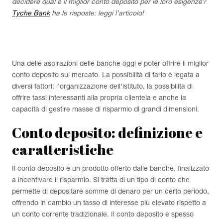
decidere qual è il miglior conto deposito per le loro esigenze?
Tyche Bank
ha le risposte: leggi l’articolo!
Una delle aspirazioni delle banche oggi è poter offrire il miglior
conto deposito sul mercato. La possibilità di farlo è legata a
diversi fattori: l’organizzazione dell’istituto, la possibilità di
offrire tassi interessanti alla propria clientela e anche la
capacità di gestire masse di risparmio di grandi dimensioni.
Conto deposito: definizione e
caratteristiche
Il conto deposito è un prodotto offerto dalle banche, finalizzato
a incentivare il risparmio. Si tratta di un tipo di conto che
permette di depositare somme di denaro per un certo periodo,
offrendo in cambio un tasso di interesse più elevato rispetto a
un conto corrente tradizionale. Il conto deposito è spesso