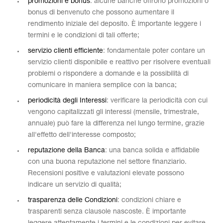
promozioni e bonus
: alcune banche offrono promozioni o
bonus di benvenuto che possono aumentare il
rendimento iniziale del deposito. È importante leggere i
termini e le condizioni di tali offerte;
servizio clienti efficiente
: fondamentale poter contare un
servizio clienti disponibile e reattivo per risolvere eventuali
problemi o rispondere a domande e la possibilità di
comunicare in maniera semplice con la banca;
periodicità degli Interessi
: verificare la periodicità con cui
vengono capitalizzati gli interessi (mensile, trimestrale,
annuale) può fare la differenza nel lungo termine, grazie
all'effetto dell'interesse composto;
reputazione della Banca
: una banca solida e affidabile
con una buona reputazione nel settore finanziario.
Recensioni positive e valutazioni elevate possono
indicare un servizio di qualità;
trasparenza delle Condizioni
: condizioni chiare e
trasparenti senza clausole nascoste. È importante