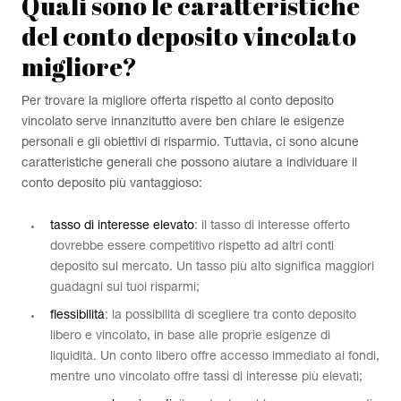
Quali sono le caratteristiche
del conto deposito vincolato
migliore?
Per trovare la migliore offerta rispetto al conto deposito
vincolato serve innanzitutto avere ben chiare le esigenze
personali e gli obiettivi di risparmio. Tuttavia, ci sono alcune
caratteristiche generali che possono aiutare a individuare il
conto deposito più vantaggioso:
tasso di interesse elevato
: il tasso di interesse offerto
dovrebbe essere competitivo rispetto ad altri conti
deposito sul mercato. Un tasso più alto significa maggiori
guadagni sui tuoi risparmi;
flessibilità
: la possibilità di scegliere tra conto deposito
libero e vincolato, in base alle proprie esigenze di
liquidità. Un conto libero offre accesso immediato ai fondi,
mentre uno vincolato offre tassi di interesse più elevati;