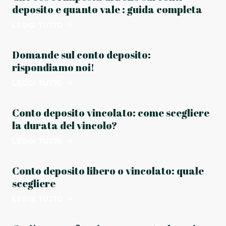
deposito e quanto vale : guida completa

LEGGI TUTTO
Domande sul conto deposito:
rispondiamo noi!

LEGGI TUTTO
Conto deposito vincolato: come scegliere
la durata del vincolo?

LEGGI TUTTO
Conto deposito libero o vincolato: quale
scegliere

LEGGI TUTTO