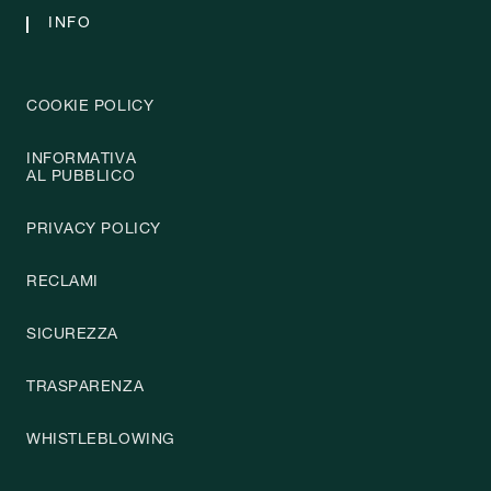
INFO
COOKIE POLICY
INFORMATIVA
AL PUBBLICO
PRIVACY POLICY
RECLAMI
SICUREZZA
TRASPARENZA
WHISTLEBLOWING