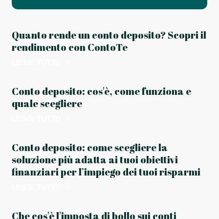
Quanto rende un conto deposito? Scopri il
rendimento con ContoTe

LEGGI TUTTO
Conto deposito: cos'è, come funziona e
quale scegliere

LEGGI TUTTO
Conto deposito: come scegliere la
soluzione più adatta ai tuoi obiettivi
finanziari per l’impiego dei tuoi risparmi

LEGGI TUTTO
Che cos'è l'imposta di bollo sui conti