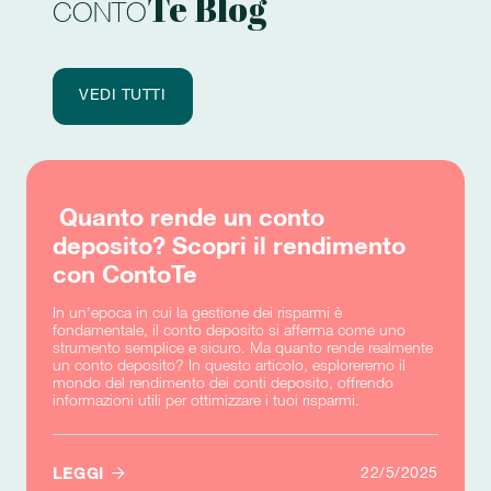
Te Blog
CONTO
VEDI TUTTI
Quanto rende un conto
deposito? Scopri il rendimento
con ContoTe
In un'epoca in cui la gestione dei risparmi è
fondamentale, il conto deposito si afferma come uno
strumento semplice e sicuro. Ma quanto rende realmente
un conto deposito? In questo articolo, esploreremo il
mondo del rendimento dei conti deposito, offrendo
informazioni utili per ottimizzare i tuoi risparmi.

22/5/2025
LEGGI