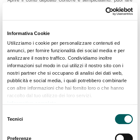
Aprire il conto deposito ContoTe è semplicissimo: puoi fare
tutto online e in pochi minuti. Ti basterà avere a disposizione
alcuni documenti e seguire passo passo i vari step. Guarda il
800 760
video per iniziare o contatta l'assistenza al numero
698
.
Informativa Cookie
Utilizziamo i cookie per personalizzare contenuti ed
annunci, per fornire funzionalità dei social media e per

Prepara i documenti
analizzare il nostro traffico. Condividiamo inoltre
informazioni sul modo in cui utilizzi il nostro sito con i
nostri partner che si occupano di analisi dei dati web,

Registra i tuoi dati
pubblicità e social media, i quali potrebbero combinarle
con altre informazioni che hai fornito loro o che hanno
raccolto dal tuo utilizzo dei loro servizi.
Identificati e sottoscrivi la

Informativa completa
documentazione contrattuale
Selezione
Tecnici
del

consenso
Versa i tuoi risparmi su
Conto
Te
Preferenze