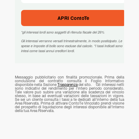
APRI ContoTe
*gli interessi lordi sono soggetti di ritenuta fiscale del 26%
Gli interessi verranno versati trimestralmente, in modo posticipato. Le
spese e imposte di bollo sono escluse dal calcolo. *I tassi indicati sono
intesi come tassi annui creditori lordi.
Messaggio pubblicitario con finalità promozionale. Prima della
conclusione del contratto consulta il Foglio Informativo
disponibile nella Sezione
Trasparenza
del sito. Gli interessi netti
sono indicativi del rendimento per l’intero periodo considerato.
Tale valore può subire una variazione alla scadenza del vincolo
stesso, in base ad eventuali variazioni delle tassazioni in vigore.
Se sei un cliente consulta i tassi a te dedicati all’interno della tua
Area Riservata. Prima di attivare ContoTe Vincolato prendi visione
del prospetto di liquidazione degli interessi disponibile all’interno
della tua Area Riservata.