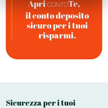
Apri
Te,
CONTO
il conto deposito
sicuro per i tuoi
risparmi.
Sicurezza per i tuoi