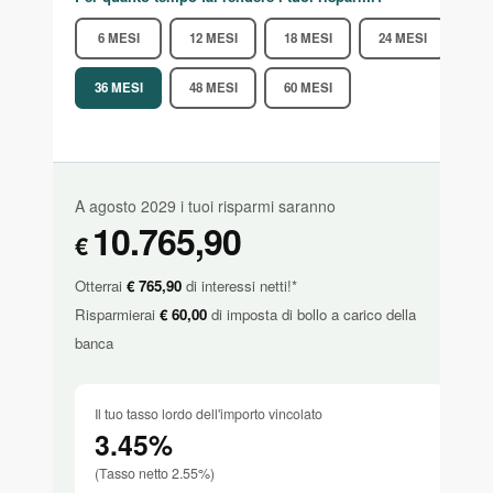
6 MESI
12 MESI
18 MESI
24 MESI
36 MESI
48 MESI
60 MESI
A
agosto 2029
i tuoi risparmi saranno
10.765,90
€
Otterrai
€
765,90
di interessi netti!*
Risparmierai
€
60,00
di imposta di bollo a carico della
banca
Il tuo tasso lordo dell'importo vincolato
3.45
%
(Tasso netto
2.55
%)