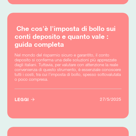
Che cos'è l'imposta di bollo sui
conti deposito e quanto vale :
guida completa
Nel mondo del risparmio sicuro e garantito, il conto
deposito si conferma una delle soluzioni più apprezzate
dagli italiani. Tuttavia, per valutare con attenzione la reale
convenienza di questo strumento, è essenziale conoscere
tutti i costi, tra cui l’imposta di bollo, spesso sottovalutata
o poco compresa.

27/5/2025
LEGGI