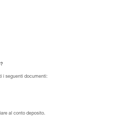
o?
ti i seguenti documenti:
re al conto deposito.