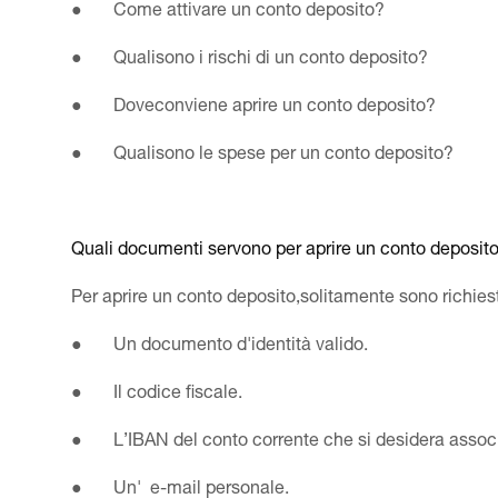
● Come attivare un conto deposito?
● Qualisono i rischi di un conto deposito?
● Doveconviene aprire un conto deposito?
● Qualisono le spese per un conto deposito?
Quali documenti servono per aprire un conto deposit
Per aprire un conto deposito,solitamente sono richies
● Un documento d'identità valido.
● Il codice fiscale.
● L’IBAN del conto corrente che si desidera associa
● Un' e-mail personale.