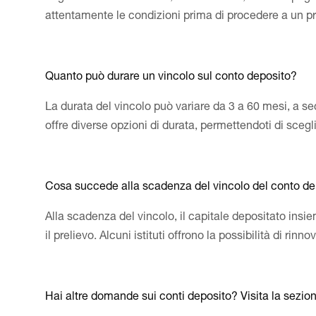
attentamente le condizioni prima di procedere a un pr
Quanto può durare un vincolo sul conto deposito?
La durata del vincolo può variare da 3 a 60 mesi, a s
offre diverse opzioni di durata, permettendoti di scegl
Cosa succede alla scadenza del vincolo del conto de
Alla scadenza del vincolo, il capitale depositato insie
il prelievo. Alcuni istituti offrono la possibilità di rinn
Hai altre domande sui conti deposito? Visita la sez