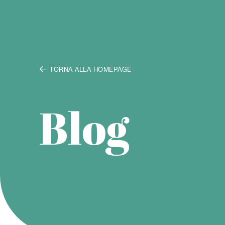

TORNA ALLA HOMEPAGE
Blog