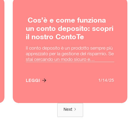
Cos’è e come funziona
un conto deposito: scopri
il nostro ContoTe
Il conto deposito è un prodotto sempre più
apprezzato per la gestione del risparmio. Se
stai cercando un modo sicuro e
conveniente per far fruttare i tuoi soldi, il
conto deposito potrebbe essere la
soluzione ideale per te. In questo articolo,
esploreremo cosa sia un conto deposito,

1/14/25
LEGGI
come funziona, i suoi vantaggi e perché
scegliere ContoTe, il conto deposito di
Tyche Bank.
Next