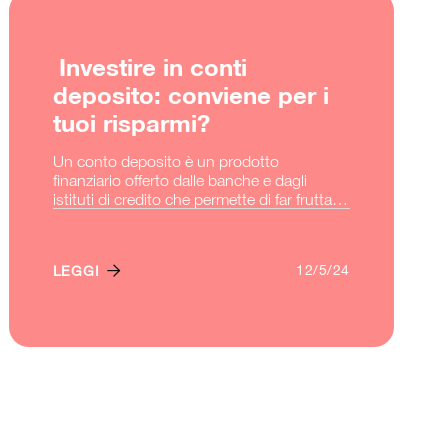
Investire in conti
deposito: conviene per i
tuoi risparmi?
Un conto deposito è un prodotto
finanziario offerto dalle banche e dagli
istituti di credito che permette di far fruttare
i propri risparmi a un tasso d'interesse
stabilito al momento dell'apertura del
conto. A differenza di un conto corrente, il
denaro depositato in un conto deposito è

12/5/24
LEGGI
vincolato per un periodo di tempo
determinato, garantendo così una
maggiore stabilità e un rendimento più
elevato. La scelta poi deve ricadere o su un
conto deposito vincolato, nel quale le
somme fruttano per dei periodi di tempo
predeterminati, o libero, che significa che è
possibile richiamare le somme investite
seppure con rendimenti minori. Ma investire