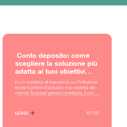
Conto deposito: come
scegliere la soluzione più
adatta ai tuoi obiettivi
finanziari per l’impiego
In un contesto di mercato in cui l’inflazione
dei tuoi risparmi
erode il potere d’acquisto e la volatilità dei
mercati finanziari genera incertezza, il conto
deposito torna a essere uno strumento
particolarmente attrattivo per i risparmiatori
che cercano rendimento, affidabilità e
trasparenza. Tuttavia, scegliere il miglior

5/7/25
LEGGI
conto deposito non è solo questione di
tasso. Esistono infatti diverse variabili da