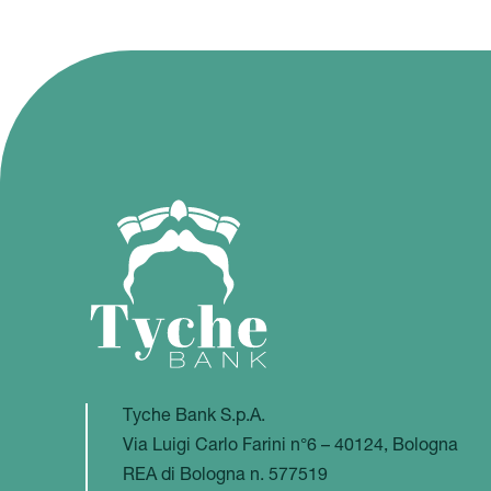
Tyche Bank S.p.A.
Via Luigi Carlo Farini n°6 – 40124, Bologna
REA di Bologna n. 577519