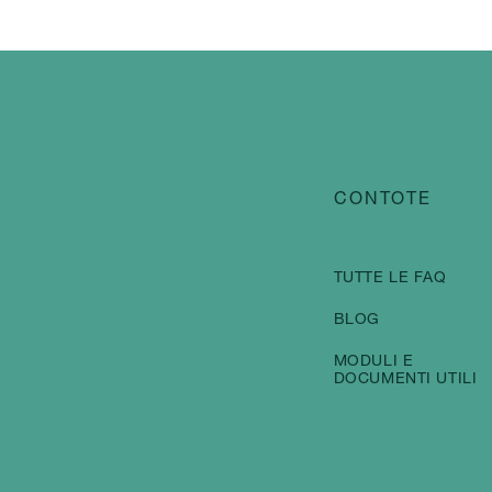
CONTOTE
TUTTE LE FAQ
BLOG
MODULI E
DOCUMENTI UTILI